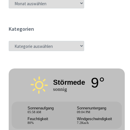
ARCHIV
Kategorien
KATEGORIEN
9°
Störmede
sonnig
Sonnenaufgang
Sonnenuntergang
05:58 AM
09:04 PM
Feuchtigkeit
Windgeschwindigkeit
80%
7.2Km/h