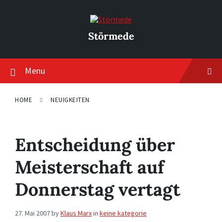
Skip
Skip
Skip
to
to
to
content
main
footer
navigation
Störmede
Menu
HOME
NEUIGKEITEN
Entscheidung über
Meisterschaft auf
Donnerstag vertagt
27. Mai 2007
by
Klaus Marx
in
keine kategorie