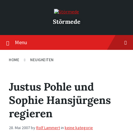
Skip
Skip
Skip
to
to
to
content
main
footer
navigation
Störmede
Menu
HOME
NEUIGKEITEN
Justus Pohle und
Sophie Hansjürgens
regieren
28. Mai 2007
by
Rolf Lammert
in
keine kategorie