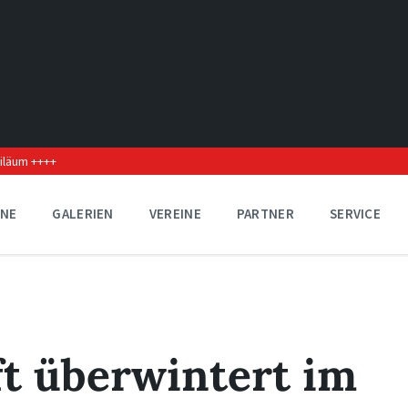
biläum ++++
INE
GALERIEN
VEREINE
PARTNER
SERVICE
t überwintert im