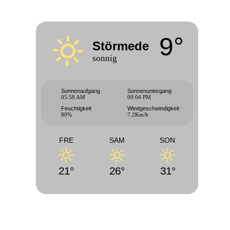
9°
Störmede
sonnig
Sonnenaufgang
Sonnenuntergang
05:58 AM
09:04 PM
Feuchtigkeit
Windgeschwindigkeit
80%
7.2Km/h
FRE
SAM
SON
21°
26°
31°