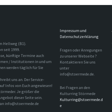
Impressum und
Datenschutzerklärung
m Hellweg (B1).
n seit 1999.
Fragen oder Anregungen
sse, künftige Termine auch
zu unserer Webseite ?
rmen / Institutionen in und um
Kontaktieren Sie uns
nen werden täglich für Sie
unter
info@stoermede.de.
hreibt uns an. Der Service-
 auf Infos von Euch angewiesen!
Bei Fragen an den
törmeder. Je größer die
Kulturring Störmede
ngebot dieser Seite sein.
Kulturring@stoermede.d
l an info@stoermede.de
e