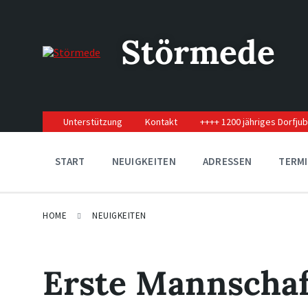
Skip
Skip
Skip
to
to
to
content
main
footer
Störmede
navigation
Unterstützung
Kontakt
++++ 1200 jähriges Dorfju
START
NEUIGKEITEN
ADRESSEN
TERM
HOME
NEUIGKEITEN
Erste Mannschaf