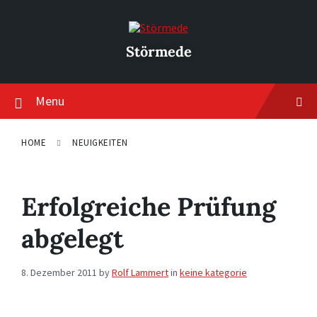
Skip
Skip
Skip
to
to
to
content
main
footer
navigation
Störmede
Menu
HOME
NEUIGKEITEN
Erfolgreiche Prüfung
abgelegt
8. Dezember 2011
by
Rolf Lammert
in
keine kategorie