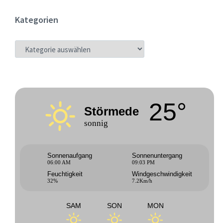
Kategorien
KATEGORIEN
25°
Störmede
sonnig
Sonnenaufgang
Sonnenuntergang
06:00 AM
09:03 PM
Feuchtigkeit
Windgeschwindigkeit
32%
7.2Km/h
SAM
SON
MON