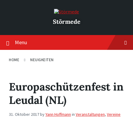
Skip
Skip
Skip
to
to
to
content
main
footer
navigation
Störmede
Menu
HOME
NEUIGKEITEN
Europaschützenfest in
Leudal (NL)
31. Oktober 2017
by
Yann Hoffmann
in
Veranstaltungen
,
Vereine