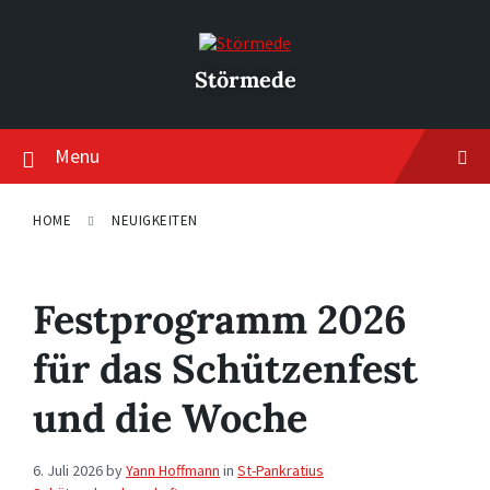
Skip
Skip
Skip
to
to
to
content
main
footer
navigation
Störmede
Menu
HOME
NEUIGKEITEN
Festprogramm 2026
für das Schützenfest
und die Woche
6. Juli 2026
by
Yann Hoffmann
in
St-Pankratius