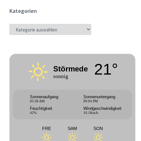
Kategorien
KATEGORIEN
21°
Störmede
sonnig
Sonnenaufgang
Sonnenuntergang
05:58 AM
09:04 PM
Feuchtigkeit
Windgeschwindigkeit
42%
10.1Km/h
FRE
SAM
SON