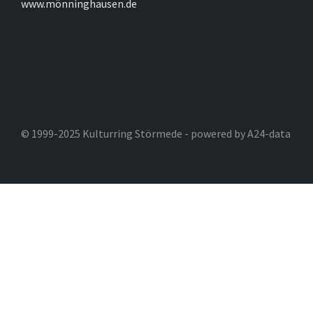
www.mönninghausen.de
© 1999-2025 Kulturring Störmede - powered by A24-data