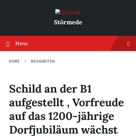
Skip
Skip
Skip
to
to
to
content
main
footer
navigation
Störmede
Menu
HOME
NEUIGKEITEN
Schild an der B1
aufgestellt , Vorfreude
auf das 1200-jährige
Dorfjubiläum wächst