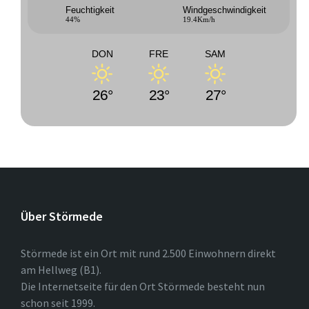
Feuchtigkeit
Windgeschwindigkeit
44%
19.4Km/h
DON
FRE
SAM
26°
23°
27°
Über Störmede
Störmede ist ein Ort mit rund 2.500 Einwohnern direkt
am Hellweg (B1).
Die Internetseite für den Ort Störmede besteht nun
schon seit 1999.