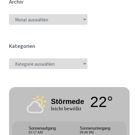
Archiv
ARCHIV
Kategorien
KATEGORIEN
22°
Störmede
leicht bewölkt
Sonnenaufgang
Sonnenuntergang
05:57 AM
09:06 PM