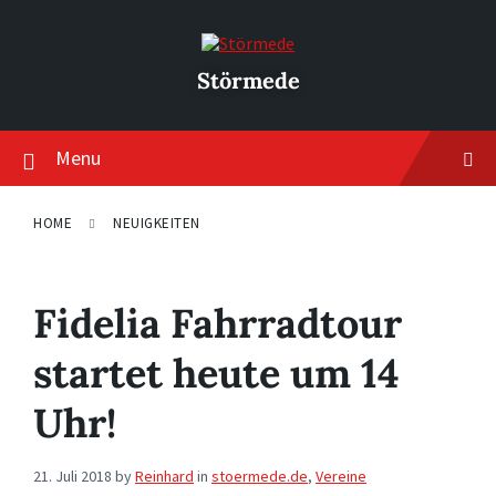
Skip
Skip
Skip
to
to
to
content
main
footer
navigation
Störmede
Menu
HOME
NEUIGKEITEN
Fidelia Fahrradtour
startet heute um 14
Uhr!
21. Juli 2018
by
Reinhard
in
stoermede.de
,
Vereine