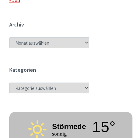
« Juli
Archiv
ARCHIV
Kategorien
KATEGORIEN
15°
Störmede
sonnig