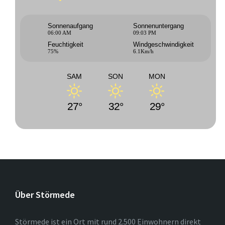
Sonnenaufgang
Sonnenuntergang
06:00 AM
09:03 PM
Feuchtigkeit
Windgeschwindigkeit
75%
6.1Km/h
SAM
SON
MON
27°
32°
29°
Über Störmede
Störmede ist ein Ort mit rund 2.500 Einwohnern direkt