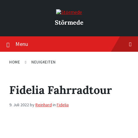
Skip
Skip
Skip
to
to
to
content
main
footer
navigation
Störmede
Menu
HOME
NEUIGKEITEN
Fidelia Fahrradtour
9. Juli 2022
by
Reinhard
in
Fidelia