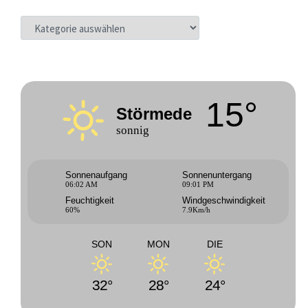
KATEGORIEN
15°
Störmede
sonnig
Sonnenaufgang
Sonnenuntergang
06:02 AM
09:01 PM
Feuchtigkeit
Windgeschwindigkeit
60%
7.9Km/h
SON
MON
DIE
32°
28°
24°