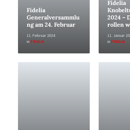
Fidelia
Fidelia
Knobelt
Generalversammlu
2024 – 
ng am 24. Februar
rollen 
11. Februar 2024
11. Januar 2
in
FIDELIA
in
FIDELIA
Read
Read
More
More