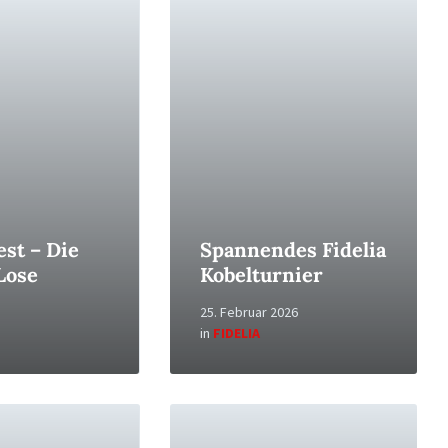
Read
More
est – Die
Spannendes Fidelia
Lose
Kobelturnier
25. Februar 2026
in
FIDELIA
Read
More