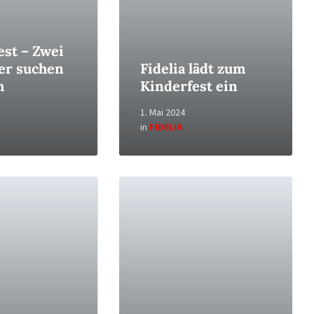
est – Zwei
er suchen
Fidelia lädt zum
h
Kinderfest ein
1. Mai 2024
in
FIDELIA
Read
More