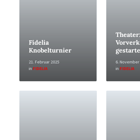
Theater
Fidelia
Vorverk
Knobelturnier
gestarte
21. Februar 2025
6. November
in
FIDELIA
in
FIDELIA
Read
Read
More
More