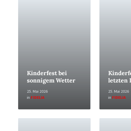
Read
Read
More
More
Kinderfest bei
Kinderf
sonnigem Wetter
letzten 
25. Mai 2026
25. Mai 2026
in
FIDELIA
in
FIDELIA
Read
Read
More
More