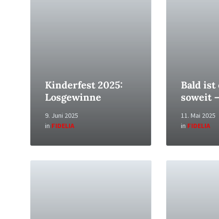
Kinderfest 2025:
Bald ist
Losgewinne
soweit 
9. Juni 2025
11. Mai 2025
in
FIDELIA
in
FIDELIA
Read
Read
More
More