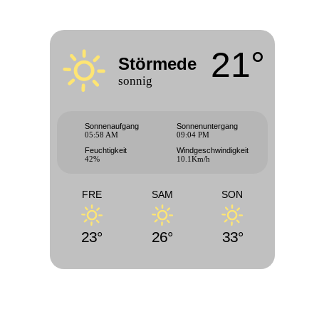
21°
Störmede
sonnig
Sonnenaufgang
Sonnenuntergang
05:58 AM
09:04 PM
Feuchtigkeit
Windgeschwindigkeit
42%
10.1Km/h
FRE
SAM
SON
23°
26°
33°