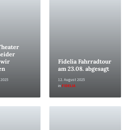
Theater
Leider
 wir
Fidelia Fahrradtour
en
am 23.08. abgesagt
 2025
12. August 2025
in
FIDELIA
Read
More