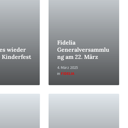
Fidelia
 es wieder
Generalversammlu
– Kinderfest
ng am 22. März
4. März 2025
in
FIDELIA
Read
More