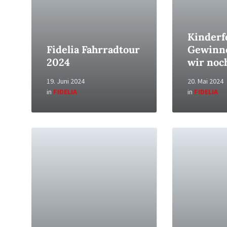
Kinderf
Fidelia Fahrradtour
Gewinn
2024
wir noc
19. Juni 2024
20. Mai 2024
in
FIDELIA
in
FIDELIA
Read
Read
More
More