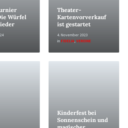
urnier
Theater-
Die Würfel
Kartenvorverkauf
wieder
ist gestartet
024
4. November 2023
in
FIDELIA
,
VEREINE
Read
More
Kinderfest bei
Sonnenschein und
magischer