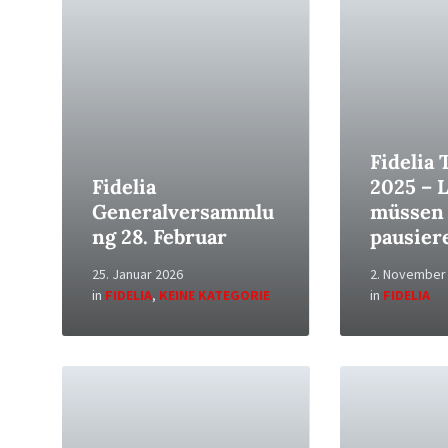
Fidelia 
Fidelia
2025 – 
Generalversammlu
müssen
ng 28. Februar
pausier
25. Januar 2026
2. November
in
FIDELIA
,
KEINE KATEGORIE
in
FIDELIA
Read
Read
More
More