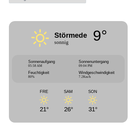
9°
Störmede
sonnig
Sonnenaufgang
Sonnenuntergang
05:58 AM
09:04 PM
Feuchtigkeit
Windgeschwindigkeit
80%
7.2Km/h
FRE
SAM
SON
21°
26°
31°