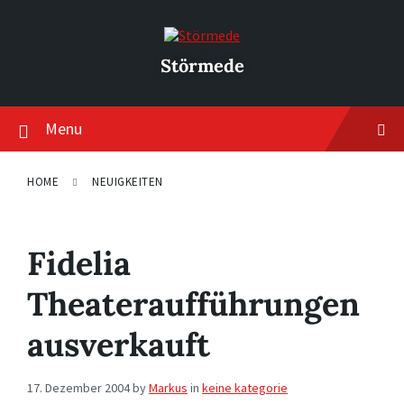
Skip
Skip
Skip
to
to
to
content
main
footer
navigation
Störmede
Menu
HOME
NEUIGKEITEN
Fidelia
Theateraufführungen
ausverkauft
17. Dezember 2004
by
Markus
in
keine kategorie