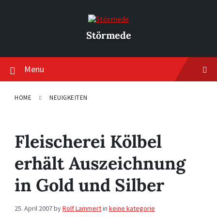
Skip
Skip
Skip
to
to
to
content
main
footer
navigation
Störmede
Menu
HOME
NEUIGKEITEN
Fleischerei Kölbel
erhält Auszeichnung
in Gold und Silber
25. April 2007
by
Rolf Lammert
in
keine kategorie