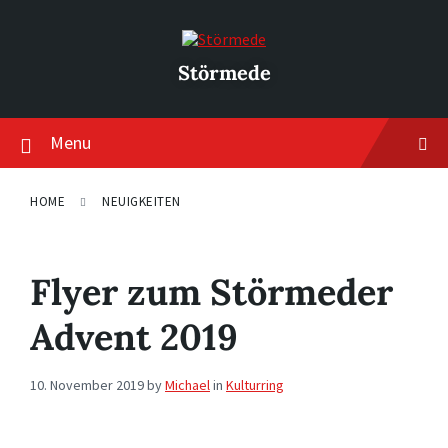
Skip
Skip
Skip
to
to
to
content
main
footer
navigation
Störmede
Menu
HOME
NEUIGKEITEN
Flyer zum Störmeder
Advent 2019
10. November 2019
by
Michael
in
Kulturring