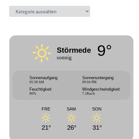
KATEGORIEN
9°
Störmede
sonnig
Sonnenaufgang
Sonnenuntergang
05:58 AM
09:04 PM
Feuchtigkeit
Windgeschwindigkeit
80%
7.2Km/h
FRE
SAM
SON
21°
26°
31°