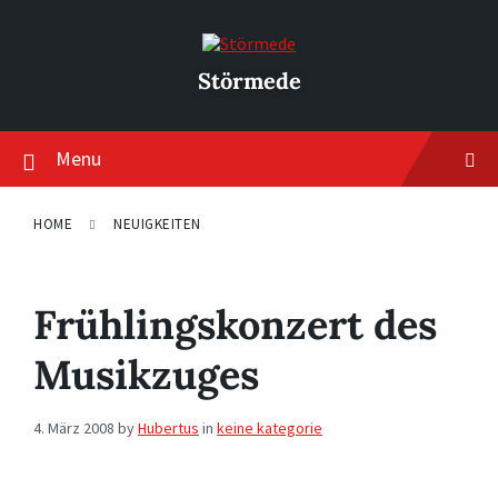
Skip
Skip
Skip
to
to
to
content
main
footer
navigation
Störmede
Menu
HOME
NEUIGKEITEN
Frühlingskonzert des
Musikzuges
4. März 2008
by
Hubertus
in
keine kategorie