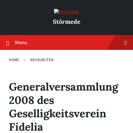
Skip
Skip
Skip
to
to
to
content
main
footer
navigation
Störmede
Menu
HOME
NEUIGKEITEN
Generalversammlung
2008 des
Geselligkeitsverein
Fidelia