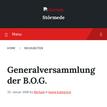
Skip
Skip
Skip
to
to
to
content
main
footer
navigation
Störmede
Menu
HOME
NEUIGKEITEN
Generalversammlung
der B.O.G.
20. Januar 2008
by
Michael
in
keine kategorie