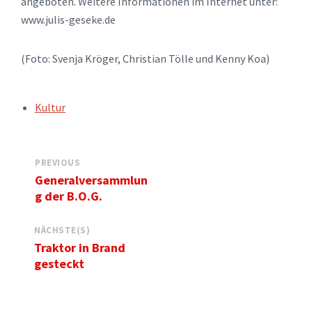
angeboten. Weitere Informationen im Internet unter:
www.julis-geseke.de
(Foto: Svenja Kröger, Christian Tölle und Kenny Koa)
TAGS:
Kultur
PREVIOUS
Generalversammlun
g der B.O.G.
NÄCHSTE(S)
Traktor in Brand
gesteckt