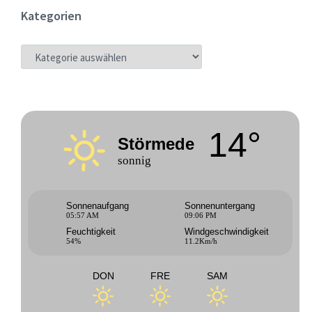
Kategorien
KATEGORIEN
14°
Störmede
sonnig
Sonnenaufgang
Sonnenuntergang
05:57 AM
09:06 PM
Feuchtigkeit
Windgeschwindigkeit
54%
11.2Km/h
DON
FRE
SAM