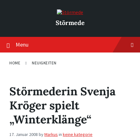
Skip
Skip
Skip
to
to
to
content
main
footer
navigation
Störmede
Menu
HOME
NEUIGKEITEN
Störmederin Svenja
Kröger spielt
„Winterklänge“
17. Januar 2008
by
Markus
in
keine kategorie