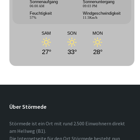
Sonnenaufgang
Sonnenuntergang
06:00 AM
09:03 PM
Feuchtigkeit
Windgeschwindigkeit
57%
11.5Km/h
SAM
SON
MON
27°
33°
28°
Über Störmede
Störmede ist ein Ort mit rund 2.500 Einwohnern direkt
am Hellweg (B1).
Die Internetseite für den Ort Störmede besteht nun