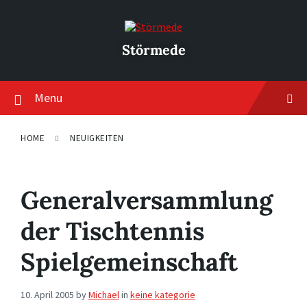
Skip
Skip
Skip
to
to
to
content
main
footer
navigation
Störmede
Menu
HOME
NEUIGKEITEN
Generalversammlung
der Tischtennis
Spielgemeinschaft
10. April 2005
by
Michael
in
keine kategorie