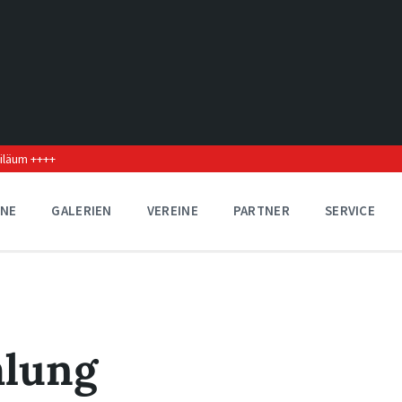
biläum ++++
INE
GALERIEN
VEREINE
PARTNER
SERVICE
lung