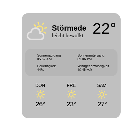
22°
Störmede
leicht bewölkt
Sonnenaufgang
Sonnenuntergang
05:57 AM
09:06 PM
Feuchtigkeit
Windgeschwindigkeit
44%
19.4Km/h
DON
FRE
SAM
26°
23°
27°