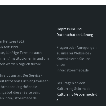
Impressum und
Datenschutzerklärung
m Hellweg (B1).
n seit 1999.
Fragen oder Anregungen
sse, künftige Termine auch
zu unserer Webseite ?
rmen / Institutionen in und um
Kontaktieren Sie uns
nen werden täglich für Sie
unter
info@stoermede.de.
hreibt uns an. Der Service-
 auf Infos von Euch angewiesen!
Bei Fragen an den
törmeder. Je größer die
Kulturring Störmede
ngebot dieser Seite sein.
Kulturring@stoermede.d
l an info@stoermede.de
e