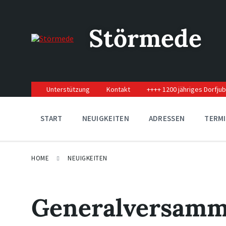
Skip
Skip
Skip
to
to
to
content
main
footer
Störmede
navigation
Unterstützung
Kontakt
++++ 1200 jähriges Dorfju
START
NEUIGKEITEN
ADRESSEN
TERM
HOME
NEUIGKEITEN
Generalversamm