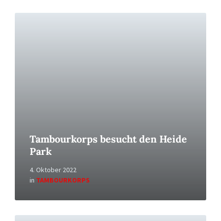
Read
More
Tambourkorps besucht den Heide
Park
4. Oktober 2022
in
TAMBOURKORPS
Read