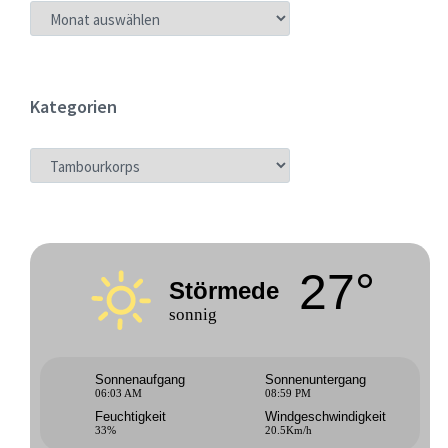
ARCHIV
Kategorien
KATEGORIEN
27°
Störmede
sonnig
Sonnenaufgang
Sonnenuntergang
06:03 AM
08:59 PM
Feuchtigkeit
Windgeschwindigkeit
33%
20.5Km/h