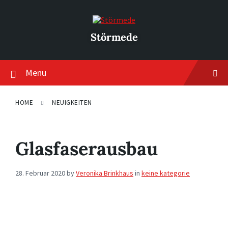
Skip
Skip
Skip
to
to
to
content
main
footer
navigation
Störmede
Menu
HOME
NEUIGKEITEN
Glasfaserausbau
28. Februar 2020
by
Veronika Brinkhaus
in
keine kategorie