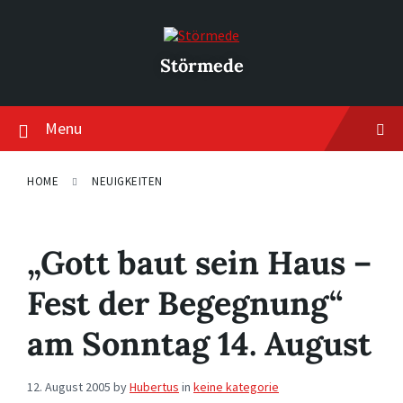
Skip
Skip
Skip
to
to
to
content
main
footer
navigation
Störmede
Menu
HOME
NEUIGKEITEN
„Gott baut sein Haus –
Fest der Begegnung“
am Sonntag 14. August
12. August 2005
by
Hubertus
in
keine kategorie