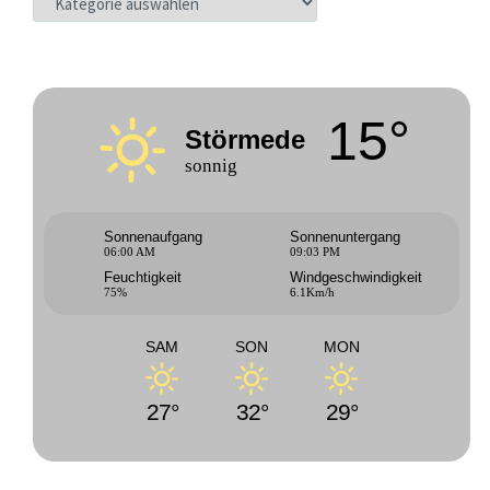
15°
Störmede
sonnig
Sonnenaufgang
Sonnenuntergang
06:00 AM
09:03 PM
Feuchtigkeit
Windgeschwindigkeit
75%
6.1Km/h
SAM
SON
MON
27°
32°
29°