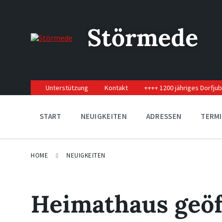
Skip
Skip
Skip
to
to
to
content
main
footer
Störmede
navigation
Unterstützung
Kontakt
++++ 1200 jähriges Dorfju
START
NEUIGKEITEN
ADRESSEN
TERM
HOME
NEUIGKEITEN
Heimathaus geöf