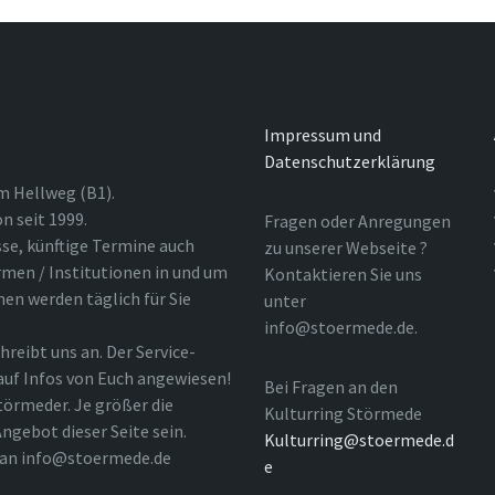
Impressum und
Datenschutzerklärung
m Hellweg (B1).
n seit 1999.
Fragen oder Anregungen
sse, künftige Termine auch
zu unserer Webseite ?
rmen / Institutionen in und um
Kontaktieren Sie uns
nen werden täglich für Sie
unter
info@stoermede.de.
hreibt uns an. Der Service-
 auf Infos von Euch angewiesen!
Bei Fragen an den
törmeder. Je größer die
Kulturring Störmede
ngebot dieser Seite sein.
Kulturring@stoermede.d
l an info@stoermede.de
e