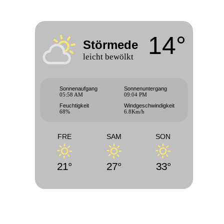
14°
Störmede
leicht bewölkt
Sonnenaufgang
Sonnenuntergang
05:58 AM
09:04 PM
Feuchtigkeit
Windgeschwindigkeit
68%
6.8Km/h
FRE
SAM
SON
21°
27°
33°