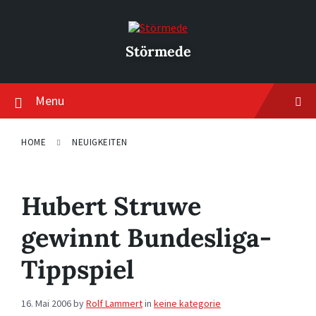
Skip
Skip
Skip
to
to
to
content
main
footer
navigation
Störmede
Menu
HOME
NEUIGKEITEN
Hubert Struwe
gewinnt Bundesliga-
Tippspiel
16. Mai 2006
by
Rolf Lammert
in
keine kategorie