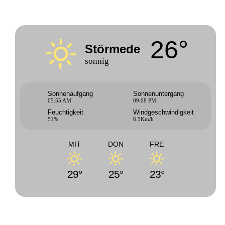
26°
Störmede
sonnig
Sonnenaufgang
Sonnenuntergang
05:55 AM
09:08 PM
Feuchtigkeit
Windgeschwindigkeit
51%
6.5Km/h
MIT
DON
FRE
29°
25°
23°