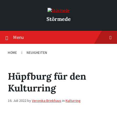
Skip
Skip
Skip
to
to
to
content
main
footer
navigation
Störmede
Menu
HOME
NEUIGKEITEN
Hüpfburg für den
Kulturring
16. Juli 2022
by
Veronika Brinkhaus
in
Kulturring