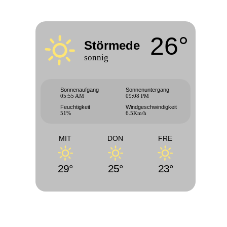
26°
Störmede
sonnig
Sonnenaufgang
Sonnenuntergang
05:55 AM
09:08 PM
Feuchtigkeit
Windgeschwindigkeit
51%
6.5Km/h
MIT
DON
FRE
29°
25°
23°