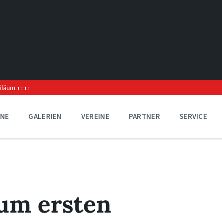
biläum ++++
INE
GALERIEN
VEREINE
PARTNER
SERVICE
um ersten