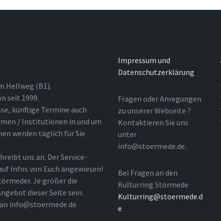
Impressum und
Datenschutzerklärung
m Hellweg (B1).
n seit 1999.
Fragen oder Anregungen
sse, künftige Termine auch
zu unserer Webseite ?
rmen / Institutionen in und um
Kontaktieren Sie uns
nen werden täglich für Sie
unter
info@stoermede.de.
hreibt uns an. Der Service-
 auf Infos von Euch angewiesen!
Bei Fragen an den
törmeder. Je größer die
Kulturring Störmede
ngebot dieser Seite sein.
Kulturring@stoermede.d
l an info@stoermede.de
e