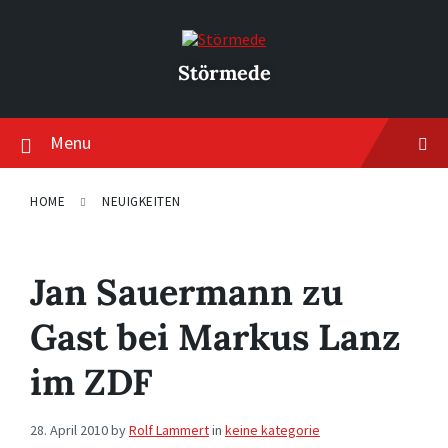
Skip
Skip
Skip
to
to
to
content
main
footer
navigation
Störmede
Menu
HOME
NEUIGKEITEN
Jan Sauermann zu
Gast bei Markus Lanz
im ZDF
28. April 2010
by
Rolf Lammert
in
keine kategorie