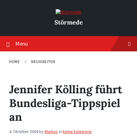
Skip
Skip
Skip
to
to
to
content
main
footer
navigation
Störmede
Menu
HOME
NEUIGKEITEN
Jennifer Kölling führt
Bundesliga-Tippspiel
an
4. Oktober 2004
by
Markus
in
keine kategorie