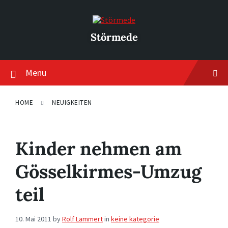
Skip
Skip
Skip
to
to
to
content
main
footer
navigation
Störmede
Menu
HOME
NEUIGKEITEN
Kinder nehmen am
Gösselkirmes-Umzug
teil
10. Mai 2011
by
Rolf Lammert
in
keine kategorie