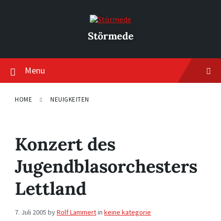
Skip
Skip
Skip
to
to
to
content
main
footer
navigation
Störmede
Menu
HOME
NEUIGKEITEN
Konzert des
Jugendblasorchesters
Lettland
7. Juli 2005
by
Rolf Lammert
in
keine kategorie