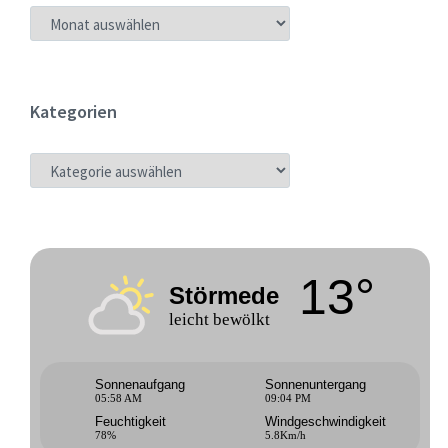
ARCHIV
Kategorien
KATEGORIEN
13°
Störmede
leicht bewölkt
Sonnenaufgang
Sonnenuntergang
05:58 AM
09:04 PM
Feuchtigkeit
Windgeschwindigkeit
78%
5.8Km/h