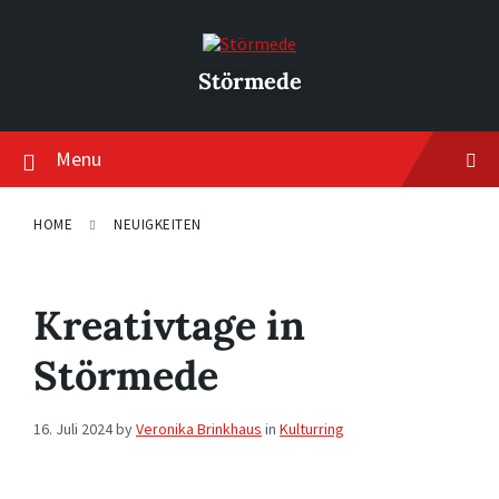
Skip
Skip
Skip
to
to
to
content
main
footer
navigation
Störmede
Menu
HOME
NEUIGKEITEN
Kreativtage in
Störmede
16. Juli 2024
by
Veronika Brinkhaus
in
Kulturring