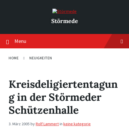
Skip
Skip
Skip
to
to
to
content
main
footer
navigation
Störmede
Menu
HOME
NEUIGKEITEN
Kreisdeligiertentagun
g in der Störmeder
Schützenhalle
3. März 2005
by
Rolf Lammert
in
keine kategorie