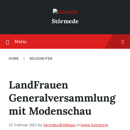
Skip
Skip
Skip
to
to
to
content
main
footer
navigation
Störmede
Menu
HOME
NEUIGKEITEN
LandFrauen
Generalversammlung
mit Modenschau
15. Februar 2011
by
Veronika Brinkhaus
in
keine kategorie