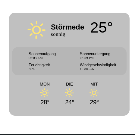
25°
Störmede
sonnig
Sonnenaufgang
Sonnenuntergang
06:03 AM
08:59 PM
Feuchtigkeit
Windgeschwindigkeit
36%
19.8Km/h
MON
DIE
MIT
28°
24°
29°