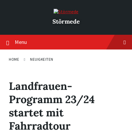
Skip
Skip
Skip
to
to
to
content
main
footer
navigation
Störmede
Menu
HOME
NEUIGKEITEN
Landfrauen-
Programm 23/24
startet mit
Fahrradtour