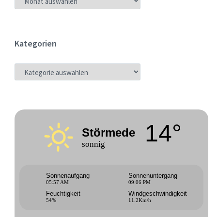
Kategorien
KATEGORIEN
14°
Störmede
sonnig
Sonnenaufgang
Sonnenuntergang
05:57 AM
09:06 PM
Feuchtigkeit
Windgeschwindigkeit
54%
11.2Km/h