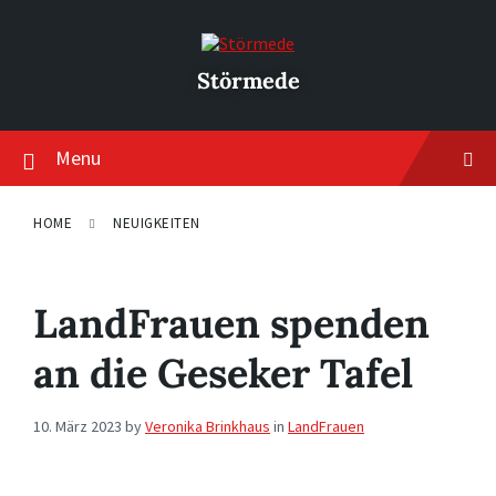
Skip
Skip
Skip
to
to
to
content
main
footer
navigation
Störmede
Menu
HOME
NEUIGKEITEN
LandFrauen spenden
an die Geseker Tafel
10. März 2023
by
Veronika Brinkhaus
in
LandFrauen