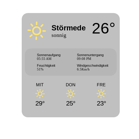
26°
Störmede
sonnig
Sonnenaufgang
Sonnenuntergang
05:55 AM
09:08 PM
Feuchtigkeit
Windgeschwindigkeit
51%
6.5Km/h
MIT
DON
FRE
29°
25°
23°