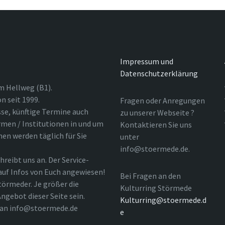
Impressum und
Datenschutzerklärung
m Hellweg (B1).
n seit 1999.
Fragen oder Anregungen
sse, künftige Termine auch
zu unserer Webseite ?
rmen / Institutionen in und um
Kontaktieren Sie uns
nen werden täglich für Sie
unter
info@stoermede.de.
hreibt uns an. Der Service-
 auf Infos von Euch angewiesen!
Bei Fragen an den
törmeder. Je größer die
Kulturring Störmede
ngebot dieser Seite sein.
Kulturring@stoermede.d
l an info@stoermede.de
e