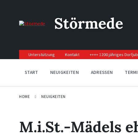
Skip
Skip
Skip
to
to
to
content
main
footer
Störmede
navigation
Unterstützung
Kontakt
++++ 1200 jähriges Dorfju
START
NEUIGKEITEN
ADRESSEN
TERM
HOME
NEUIGKEITEN
M.i.St.-Mädels 