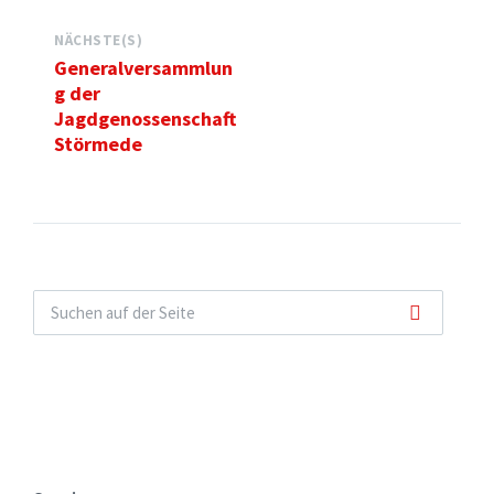
NÄCHSTE(S)
Generalversammlun
g der
Jagdgenossenschaft
Störmede