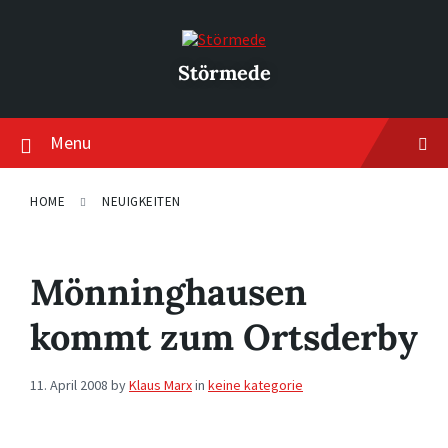
Skip
Skip
Skip
to
to
to
content
main
footer
navigation
Störmede
Menu
HOME
NEUIGKEITEN
Mönninghausen
kommt zum Ortsderby
11. April 2008
by
Klaus Marx
in
keine kategorie