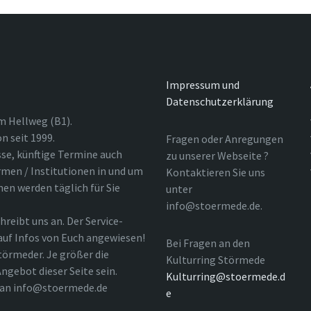
Impressum und
Datenschutzerklärung
m Hellweg (B1).
n seit 1999.
Fragen oder Anregungen
sse, künftige Termine auch
zu unserer Webseite ?
rmen / Institutionen in und um
Kontaktieren Sie uns
nen werden täglich für Sie
unter
info@stoermede.de.
hreibt uns an. Der Service-
 auf Infos von Euch angewiesen!
Bei Fragen an den
törmeder. Je größer die
Kulturring Störmede
ngebot dieser Seite sein.
Kulturring@stoermede.d
l an info@stoermede.de
e