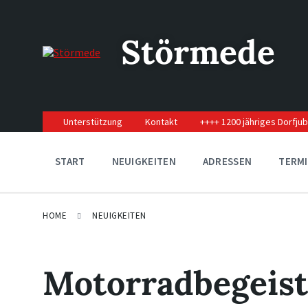
Skip
Skip
Skip
to
to
to
content
main
footer
Störmede
navigation
Unterstützung
Kontakt
++++ 1200 jähriges Dorfju
START
NEUIGKEITEN
ADRESSEN
TERM
HOME
NEUIGKEITEN
Motorradbegeist