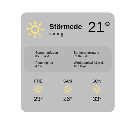
21°
Störmede
sonnig
Sonnenaufgang
Sonnenuntergang
05:58 AM
09:04 PM
Feuchtigkeit
Windgeschwindigkeit
42%
10.1Km/h
FRE
SAM
SON
23°
26°
33°