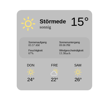
15°
Störmede
sonnig
Sonnenaufgang
Sonnenuntergang
05:57 AM
09:06 PM
Feuchtigkeit
Windgeschwindigkeit
67%
13.3Km/h
DON
FRE
SAM
24°
22°
26°