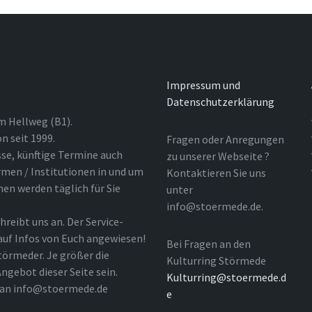
Impressum und
Datenschutzerklärung
m Hellweg (B1).
n seit 1999.
Fragen oder Anregungen
sse, künftige Termine auch
zu unserer Webseite ?
rmen / Institutionen in und um
Kontaktieren Sie uns
nen werden täglich für Sie
unter
info@stoermede.de.
hreibt uns an. Der Service-
 auf Infos von Euch angewiesen!
Bei Fragen an den
törmeder. Je größer die
Kulturring Störmede
ngebot dieser Seite sein.
Kulturring@stoermede.d
l an info@stoermede.de
e