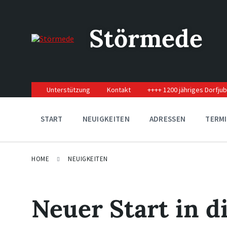
Skip
Skip
Skip
to
to
to
content
main
footer
Störmede
navigation
Unterstützung
Kontakt
++++ 1200 jähriges Dorfju
START
NEUIGKEITEN
ADRESSEN
TERM
HOME
NEUIGKEITEN
Neuer Start in d