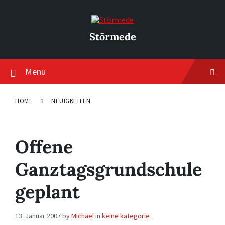
Skip
Skip
Skip
to
to
to
content
main
footer
navigation
Störmede
Menu
HOME
NEUIGKEITEN
Offene
Ganztagsgrundschule
geplant
13. Januar 2007
by
Michael
in
keine kategorie