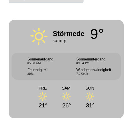
9°
Störmede
sonnig
Sonnenaufgang
Sonnenuntergang
05:58 AM
09:04 PM
Feuchtigkeit
Windgeschwindigkeit
80%
7.2Km/h
FRE
SAM
SON
21°
26°
31°