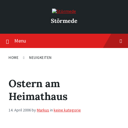
Skip
Skip
Skip
to
to
to
content
main
footer
navigation
Störmede
Menu
HOME
NEUIGKEITEN
Ostern am
Heimathaus
14. April 2006
by
Markus
in
keine kategorie