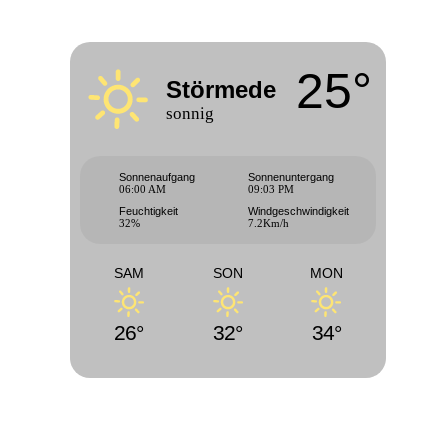
25°
Störmede
sonnig
Sonnenaufgang
Sonnenuntergang
06:00 AM
09:03 PM
Feuchtigkeit
Windgeschwindigkeit
32%
7.2Km/h
SAM
SON
MON
26°
32°
34°