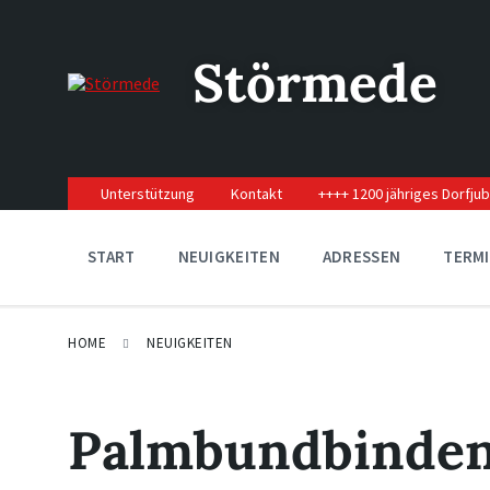
Skip
Skip
Skip
to
to
to
content
main
footer
Störmede
navigation
Unterstützung
Kontakt
++++ 1200 jähriges Dorfju
START
NEUIGKEITEN
ADRESSEN
TERM
HOME
NEUIGKEITEN
Palmbundbinden