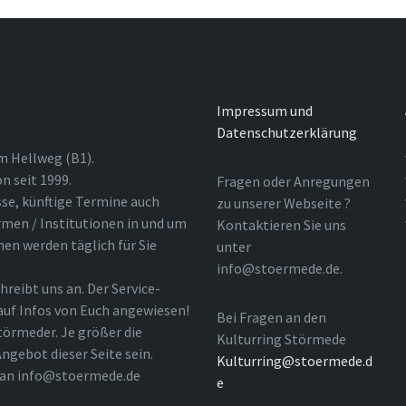
Impressum und
Datenschutzerklärung
m Hellweg (B1).
n seit 1999.
Fragen oder Anregungen
sse, künftige Termine auch
zu unserer Webseite ?
rmen / Institutionen in und um
Kontaktieren Sie uns
nen werden täglich für Sie
unter
info@stoermede.de.
hreibt uns an. Der Service-
 auf Infos von Euch angewiesen!
Bei Fragen an den
törmeder. Je größer die
Kulturring Störmede
ngebot dieser Seite sein.
Kulturring@stoermede.d
l an info@stoermede.de
e