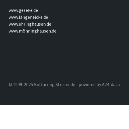
www.geseke.de
www.langeneicke.de
www.ehringhausen.de
www.mönninghausen.de
© 1999-2025 Kulturring Störmede - powered by A24-data