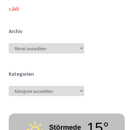
« Juli
Archiv
ARCHIV
Kategorien
KATEGORIEN
15°
Störmede