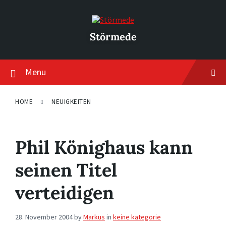
Skip
Skip
Skip
to
to
to
content
main
footer
navigation
Störmede
Menu
HOME
NEUIGKEITEN
Phil Könighaus kann
seinen Titel
verteidigen
28. November 2004
by
Markus
in
keine kategorie