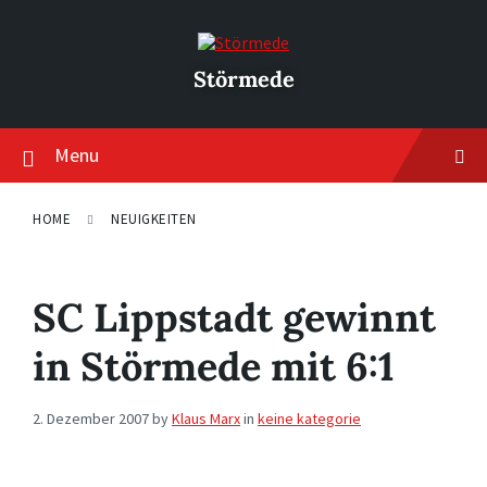
Skip
Skip
Skip
to
to
to
content
main
footer
navigation
Störmede
Menu
HOME
NEUIGKEITEN
SC Lippstadt gewinnt
in Störmede mit 6:1
2. Dezember 2007
by
Klaus Marx
in
keine kategorie