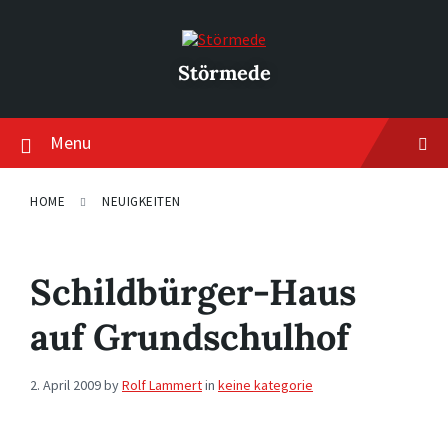
Skip
Skip
Skip
to
to
to
content
main
footer
navigation
Störmede
Menu
HOME
NEUIGKEITEN
Schildbürger-Haus
auf Grundschulhof
2. April 2009
by
Rolf Lammert
in
keine kategorie