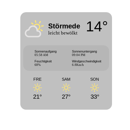
14°
Störmede
leicht bewölkt
Sonnenaufgang
Sonnenuntergang
05:58 AM
09:04 PM
Feuchtigkeit
Windgeschwindigkeit
68%
6.8Km/h
FRE
SAM
SON
21°
27°
33°