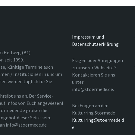
Impressum und
Datenschutzerklärung
m Hellweg (B1).
n seit 1999.
Fragen oder Anregungen
sse, künftige Termine auch
zu unserer Webseite ?
rmen / Institutionen in und um
Kontaktieren Sie uns
nen werden täglich für Sie
unter
info@stoermede.de.
hreibt uns an. Der Service-
 auf Infos von Euch angewiesen!
Bei Fragen an den
törmeder. Je größer die
Kulturring Störmede
ngebot dieser Seite sein.
Kulturring@stoermede.d
l an info@stoermede.de
e