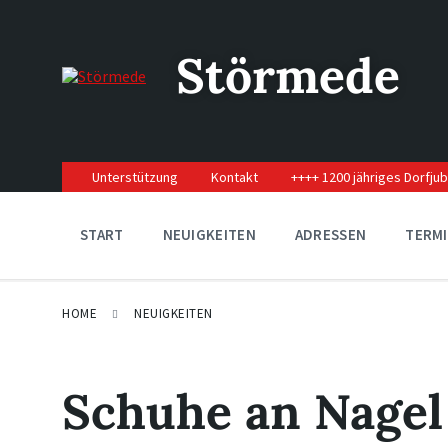
Skip
Skip
Skip
to
to
to
content
main
footer
Störmede
navigation
Unterstützung
Kontakt
++++ 1200 jähriges Dorfju
START
NEUIGKEITEN
ADRESSEN
TERM
HOME
NEUIGKEITEN
Schuhe an Nagel