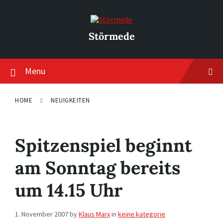
Skip
Skip
Skip
to
to
to
content
main
footer
navigation
Störmede
Menu
HOME
NEUIGKEITEN
Spitzenspiel beginnt
am Sonntag bereits
um 14.15 Uhr
1. November 2007
by
Klaus Marx
in
keine kategorie