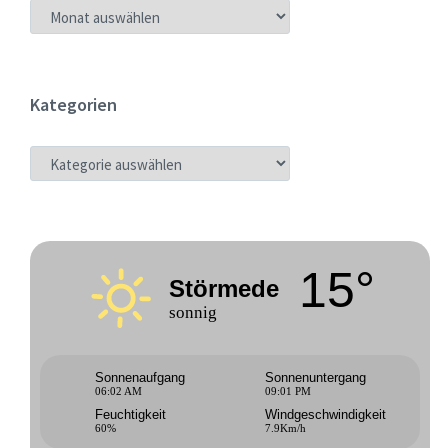
ARCHIV
Kategorien
KATEGORIEN
15°
Störmede
sonnig
Sonnenaufgang
Sonnenuntergang
06:02 AM
09:01 PM
Feuchtigkeit
Windgeschwindigkeit
60%
7.9Km/h