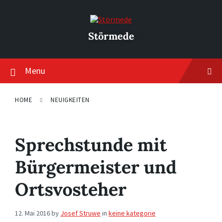
Skip
Skip
Skip
to
to
to
content
main
footer
navigation
Störmede
Menu
HOME
NEUIGKEITEN
Sprechstunde mit
Bürgermeister und
Ortsvosteher
12. Mai 2016
by
Josef Struwe
in
keine kategorie