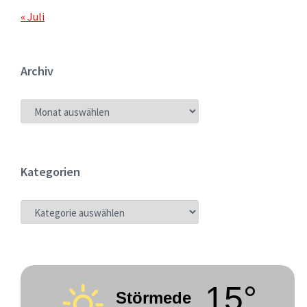
« Juli
Archiv
ARCHIV
Kategorien
KATEGORIEN
15°
Störmede