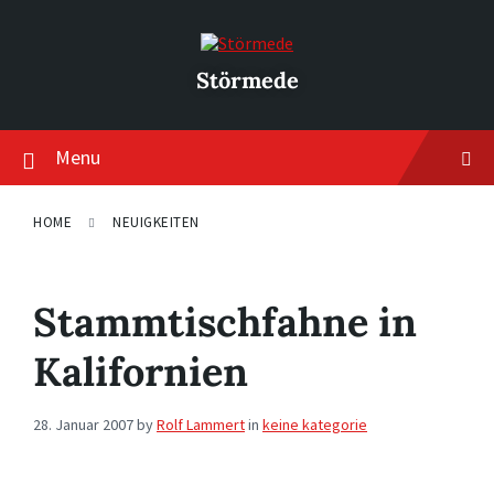
Skip
Skip
Skip
to
to
to
content
main
footer
navigation
Störmede
Menu
HOME
NEUIGKEITEN
Stammtischfahne in
Kalifornien
28. Januar 2007
by
Rolf Lammert
in
keine kategorie