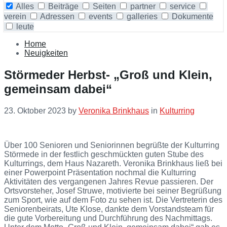
Alles
Beiträge
Seiten
partner
service
verein
Adressen
events
galleries
Dokumente
leute
Collapse
search
Home
Neuigkeiten
Störmeder Herbst- „Groß und Klein,
gemeinsam dabei“
23. Oktober 2023
by
Veronika Brinkhaus
in
Kulturring
Über 100 Senioren und Seniorinnen begrüßte der Kulturring
Störmede in der festlich geschmückten guten Stube des
Kulturrings, dem Haus Nazareth. Veronika Brinkhaus ließ bei
einer Powerpoint Präsentation nochmal die Kulturring
Aktivitäten des vergangenen Jahres Revue passieren. Der
Ortsvorsteher, Josef Struwe, motivierte bei seiner Begrüßung
zum Sport, wie auf dem Foto zu sehen ist. Die Vertreterin des
Seniorenbeirats, Ute Klose, dankte dem Vorstandsteam für
die gute Vorbereitung und Durchführung des Nachmittags.