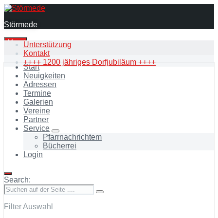
Skip
Skip
Skip
to
to
to
Störmede
content
main
footer
navigation
Menu
Unterstützung
Kontakt
++++ 1200 jähriges Dorfjubiläum ++++
Start
Neuigkeiten
Adressen
Termine
Galerien
Vereine
Partner
Service
Pfarrnachrichtem
Bücherrei
Login
Search:
Filter Auswahl