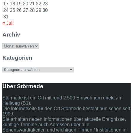
17
18
19
20
21
22
23
24
25
26
27
28
29
30
31
« Juli
Archiv
Archiv
Kategorien
Kategorien
Über Störmede
Störmede ist ein Ort mit rund 2.500 Einwohnern direkt am
Hellweg (B1).
Die Internetseite für den Ort Störmede besteht nun schon seit
1999.
Sie erhalten neben Informationen über aktuelle Ereignisse,
künftige Termine auch Adressen über alle
Sehenswürdigkeiten und wichtigen Firmen / Institutionen in