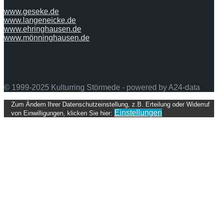
www.geseke.de
www.langeneicke.de
www.ehringhausen.de
www.mönninghausen.de
© 1999-2025 Kulturring Störmede - powered by A24-data
Back
Zum Ändern Ihrer Datenschutzeinstellung, z.B. Erteilung oder Widerruf
to
Einstellungen
von Einwilligungen, klicken Sie hier:
top